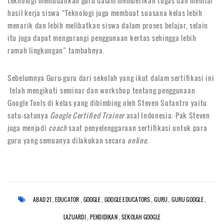
teknologi memudahkan guru dalam memberikan tugas dan menilai
hasil kerja siswa “Teknologi juga membuat suasana kelas lebih
menarik dan lebih melibatkan siswa dalam proses belajar, selain
itu juga dapat mengurangi penggunaan kertas sehingga lebih
ramah lingkungan” tambahnya.
Sebelumnya Guru-guru dari sekolah yang ikut dalam sertifikasi ini
telah mengikuti seminar dan workshop tentang penggunaan
Google Tools di kelas yang dibimbing oleh Steven Sutantro yaitu
satu-satunya
Google Certified Trainer
asal Indonesia. Pak Steven
juga menjadi
coach
saat penyelenggaraan sertifikasi untuk para
guru yang semuanya dilakukan secara
online
.
,
,
,
,
,
,
ABAD 21
EDUCATOR
GOOGLE
GOOGLE EDUCATORS
GURU
GURU GOOGLE
,
,
LAZUARDI
PENDIDIKAN
SEKOLAH GOOGLE