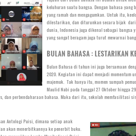
keluhuran suatu bangsa. Dengan bahasa yang b
yang ramah dan mengagumkan. Untuk itu, keelo
dilestarikan, dan diturunkan secara bijak dar
dunia, Indonesia juga dikenal sebagai bangsa 
yang sangat beragam juga turut mewarnai ban
BULAN BAHASA : LESTARIKAN 
Bulan Bahasa di tahun ini juga bersamaan den
2020. Kegiatan ini dapat menjadi momentum 
majemuk. Tak hanya itu, momen sumpah pemuda
Maulid Nabi pada tanggal 27 Oktober hingga 2
s, dan perbendaharaan bahasa. Maka dari itu, sekolah memfasilitasi s
an Antologi Puisi, dimana setiap anak
dan akan menerbitkannya ke penerbit buku.