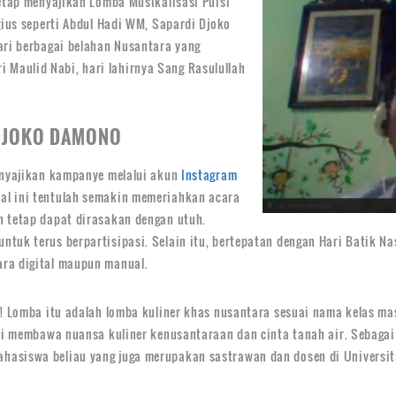
tetap menyajikan Lomba Musikalisasi Puisi
gius seperti Abdul Hadi WM, Sapardi Djoko
ari berbagai belahan Nusantara yang
Maulid Nabi, hari lahirnya Sang Rasulullah
 DJOKO DAMONO
menyajikan kampanye melalui akun
Instagram
Hal ini tentulah semakin memeriahkan acara
n tetap dapat dirasakan dengan utuh.
tuk terus berpartisipasi. Selain itu, bertepatan dengan Hari Batik N
ara digital maupun manual.
o! Lomba itu adalah lomba kuliner khas nusantara sesuai nama kelas mas
ini membawa nuansa kuliner kenusantaraan dan cinta tanah air. Sebaga
hasiswa beliau yang juga merupakan sastrawan dan dosen di Universit