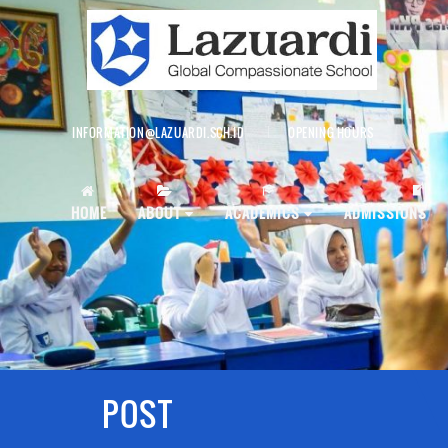
INFORMATION@LAZUARDI.SCH.ID
OPENING HOURS
AP
HOME
ABOUT
ACADEMICS
ADMISSIONS
POST