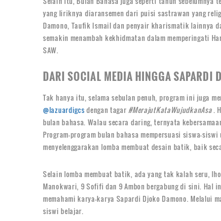
Selain itu, Bulan Bahasa juga seperti tahun sebelumnya 
yang liriknya diaransemen dari puisi sastrawan yang reli
Damono, Taufik Ismail dan penyair kharismatik lainnya d
semakin menambah kekhidmatan dalam memperingati Hari 
SAW.
DARI SOCIAL MEDIA HINGGA SAPARDI
Tak hanya itu, selama sebulan penuh, program ini juga 
@lazuardigcs
dengan tagar
#MerajutKataWujudkanAsa
. 
bulan bahasa. Walau secara daring, ternyata kebersamaa
Program-program bulan bahasa mempersuasi siswa-siswi un
menyelenggarakan lomba membuat desain batik, baik sec
Selain lomba membuat batik, ada yang tak kalah seru, lh
Manokwari, 9 Sofifi dan 9 Ambon bergabung di sini. Hal 
memahami karya-karya Sapardi Djoko Damono. Melalui ma
siswi belajar.