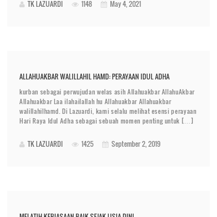
TK LAZUARDI
1148
May 4, 2021
ALLAHUAKBAR WALILLAHIL HAMD: PERAYAAN IDUL ADHA
kurban sebagai perwujudan welas asih Allahuakbar AllahuAkbar
Allahuakbar Laa ilahailallah hu Allahuakbar Allahuakbar
walillahilhamd. Di Lazuardi, kami selalu melihat esensi perayaan
Hari Raya Idul Adha sebagai sebuah momen penting untuk […]
TK LAZUARDI
1425
September 2, 2019
MELATIH KEBIASAAN BAIK SEJAK USIA DINI