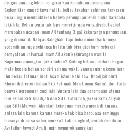
dengan panjang lebar mengurai kan kemuliaan perempuan,
Sedemikian empatiknya hal itu beliau lakukan sehingga terkesan
beliau ingin membuktikan bahwa perempuan lebih mulia daripada
laki-laki. Beliau tentu tak lupa menyitir apa yang disebut-sebut
merupakan ucapan Imam Ali tentang (tiga) kekurangan perempuan,
yang dimuat di Nahj al-Balaghah. Tapi beliau menafsirkannya
sedemikian rupa sehingga hal itu tak bisa dipahami sebagai
pernyataan universal Imam Ali akan kekurangan wanita.
Bagaimana mungkin, pikir beliau? Sedang beliau melihat dengan
mata kepala beliau sendiri selama waktu yang panjang kemuliaan
ibu beliau Fatimah binti Asad, isteri Nabi saw, Khadijah binti
Khuwailid, isteri beliau Siti Fatimah (dan Ummu Banin), dan tentu
banyak perempuan suci lain. Antara lain dua perempuan utama
lain selain Siti Khadijah dan Sitti Fathimah, yakni Sitti Asiyah
dan Sitti Maryam. Akankah keimanan mereka menjadi kurang
antara lain karena karena mereka tak bisa berpuasa seminggu
lamanya di masa subur mereka? Tak mungkin!, seolah demikian
Ayatullah Jawadi Amuli ingin memproklamasikan.